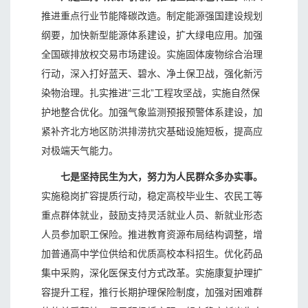
推进重点行业节能降碳改造。制定能源强国建设规划
纲要，加快新型能源体系建设，扩大绿电应用。加强
全国碳排放权交易市场建设。实施固体废物综合治理
行动，深入打好蓝天、碧水、净土保卫战，强化新污
染物治理。扎实推进“三北”工程攻坚战，实施自然保
护地整合优化。加强气象监测预报预警体系建设，加
紧补齐北方地区防洪排涝抗灾基础设施短板，提高应
对极端天气能力。
七是坚持民生为大，努力为人民群众多办实事。
实施稳岗扩容提质行动，稳定高校毕业生、农民工等
重点群体就业，鼓励支持灵活就业人员、新就业形态
人员参加职工保险。推进教育资源布局结构调整，增
加普通高中学位供给和优质高校本科招生。优化药品
集中采购，深化医保支付方式改革。实施康复护理扩
容提升工程，推行长期护理保险制度，加强对困难群