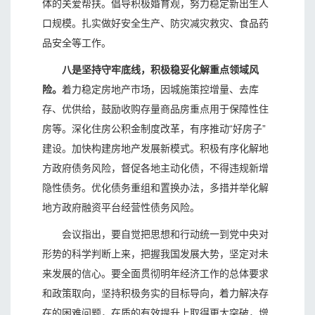
体的关爱帮扶。倡导积极婚育观，努力稳定新出生人
口规模。扎实做好安全生产、防灾减灾救灾、食品药
品安全等工作。
八是坚持守牢底线，积极稳妥化解重点领域风
险。
着力稳定房地产市场，因城施策控增量、去库
存、优供给，鼓励收购存量商品房重点用于保障性住
房等。深化住房公积金制度改革，有序推动“好房子”
建设。加快构建房地产发展新模式。积极有序化解地
方政府债务风险，督促各地主动化债，不得违规新增
隐性债务。优化债务重组和置换办法，多措并举化解
地方政府融资平台经营性债务风险。
会议指出，要自觉把思想和行动统一到党中央对
形势的科学判断上来，把握我国发展大势，坚定对未
来发展的信心。要全面贯彻明年经济工作的总体要求
和政策取向，坚持积极务实的目标导向，着力解决存
在的困难问题，在质的有效提升上取得更大突破，增