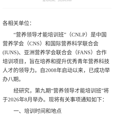
发布时间：2026/05/06
各相关单位：
“营养领导才能培训班”（CNLP）是中国
营养学会（CNS）和国际营养科学联合会
(IUNS)
、亚洲营养学会联合会（
FANS）
合作
培训项目，
旨在培养和提升优秀青年营养科技
人才的领导力。自
2008年启动以来，已成功举
办八期
。
经研究，
第
九
期
“营养领导才能培训班”将
于
2
02
6
年
8
月举办
。
现将有关事项通知如下：
一、培训时间和地点