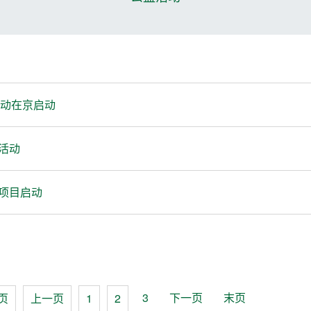
日活动在京启动
活动
益项目启动
3
下一页
末页
页
上一页
1
2