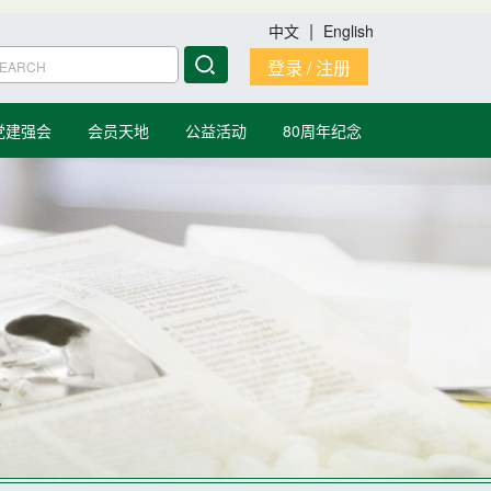
|
中文
English
登录 / 注册
党建强会
会员天地
公益活动
80周年纪念